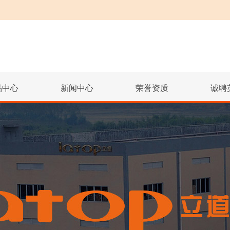
品中心
新闻中心
荣誉资质
诚聘