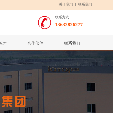
关于我们
|
联系我们
联系方式：
13632826277
英才
合作伙伴
联系我们