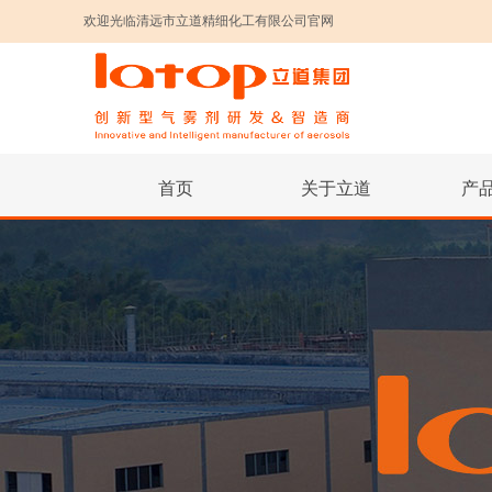
欢迎光临清远市立道精细化工有限公司官网
首页
关于立道
产