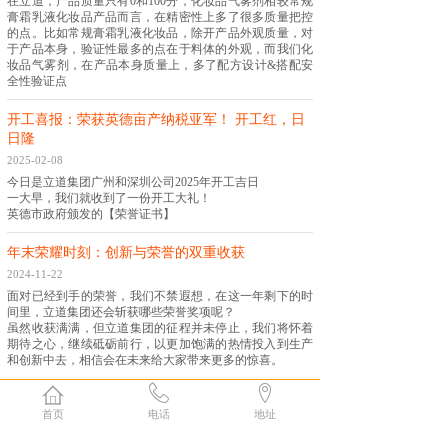
在立道，产品质量只有0和100分，化妆品气雾剂相较常规
膏霜乳液化妆品产品而言，在精密性上多了很多质量把控
的点。比如常规膏霜乳液化妆品，除开产品外观质量，对
于产品本身，验证性最多的点在于料体的外观，而我们化
妆品气雾剂，在产品本身质量上，多了配方设计&搭配安
全性验证点
开工喜报：荣获英德亩产纳税亚军！ 开工红，日
日隆
2025-02-08
今日是立道集团广州和深圳公司2025年开工吉日
一大早，我们就收到了一份开工大礼！
英德市政府颁发的【荣誉证书】
年末荣耀时刻：创新与荣誉的双重收获
2024-11-22
面对已经到手的荣誉，我们不禁遐想，在这一年剩下的时
间里，立道集团还会斩获哪些荣誉奖项呢？
虽然收获满满，但立道集团的征程并未停止，我们将怀着
期待之心，继续砥砺前行，以更加饱满的热情投入到生产
和创新中去，相信会在未来给大家带来更多的惊喜。
与清远市市场监督管理局携手，科普安全用药用
首页
电话
地址
械用妆